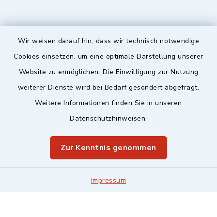
Wir weisen darauf hin, dass wir technisch notwendige
Sicherer Kontakt
Cookies einsetzen, um eine optimale Darstellung unserer
Website zu ermöglichen. Die Einwilligung zur Nutzung
Barrierefreiheit
weiterer Dienste wird bei Bedarf gesondert abgefragt.
Weitere Informationen finden Sie in unseren
Datenschutz
Datenschutzhinweisen.
Impressum
Zur Kenntnis genommen
Sitemap
Leitweg-ID & Rechnungsadressen
Impressum
Cookie-Einstellungen