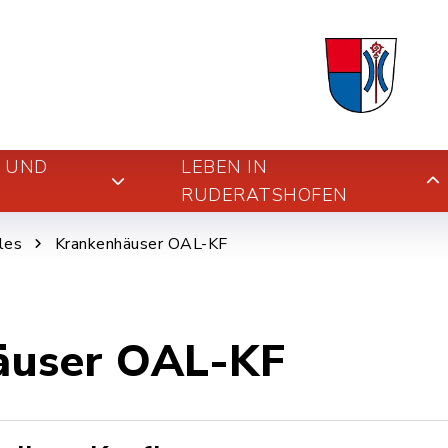
E UND
LEBEN IN
RUDERATSHOFEN
les
Krankenhäuser OAL-KF
äuser OAL-KF