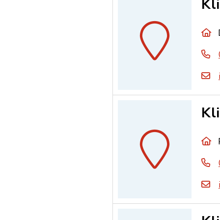
Kl
Kl