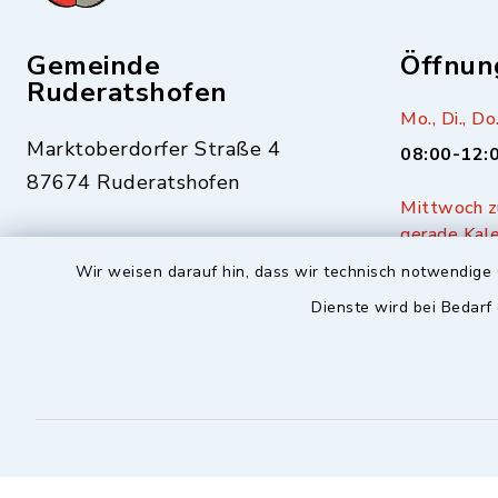
Gemeinde
Öffnun
Ruderatshofen
Mo., Di., Do.
Marktoberdorfer Straße 4
08:00-12:
87674 Ruderatshofen
Mittwoch zu
gerade Kal
08343-306
17:00-19:
Wir weisen darauf hin, dass wir technisch notwendige 
08343-1477
Dienste wird bei Bedarf
info@ruderatshofen.bayern.de