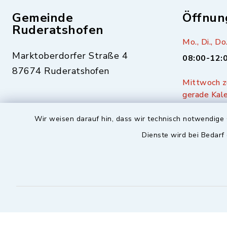
Gemeinde
Öffnun
Ruderatshofen
Mo., Di., Do.
Marktoberdorfer Straße 4
08:00-12:
87674 Ruderatshofen
Mittwoch zu
gerade Kal
08343-306
17:00-19:
Wir weisen darauf hin, dass wir technisch notwendige 
08343-1477
Dienste wird bei Bedarf
info@ruderatshofen.bayern.de