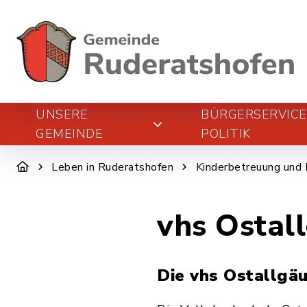
UNSERE
BÜRGERSERVIC
GEMEINDE
POLITIK
Leben in Ruderatshofen
Kinderbetreuung und 
vhs Ostal
Die vhs Ostallgäu