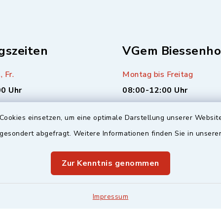
gszeiten
VGem Biessenho
, Fr.
Montag bis Freitag
00 Uhr
08:00-12:00 Uhr
sätzlich (alle 14 Tage,
Montag (nur Bürgerbüro)
Cookies einsetzen, um eine optimale Darstellung unserer Website
enderwochen)
14:00-17:00 Uhr
 gesondert abgefragt. Weitere Informationen finden Sie in unser
00 Uhr
Mittwoch zusätzlich
Zur Kenntnis genommen
16:00-18:00 Uhr
Impressum