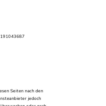
DE191043687
iesen Seiten nach den
ensteanbieter jedoch