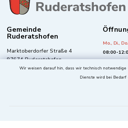
Gemeinde
Öffnun
Ruderatshofen
Mo., Di., Do.
Marktoberdorfer Straße 4
08:00-12:
87674 Ruderatshofen
Mittwoch zu
Wir weisen darauf hin, dass wir technisch notwendige 
gerade Kal
Dienste wird bei Bedarf
08343-306
17:00-19:
08343-1477
info@ruderatshofen.bayern.de