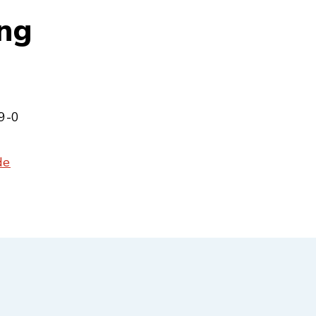
ung
9-0
de