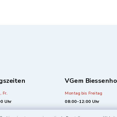
gszeiten
VGem Biessenho
, Fr.
Montag bis Freitag
00 Uhr
08:00-12:00 Uhr
sätzlich (alle 14 Tage,
Montag (nur Bürgerbüro)