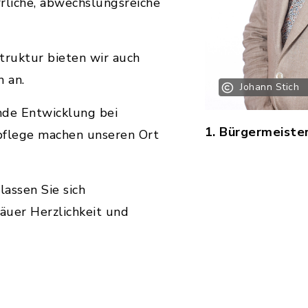
rliche, abwechslungsreiche
truktur bieten wir auch
 an.
Johann Stich
nde Entwicklung bei
1. Bürgermeister
spflege machen unseren Ort
lassen Sie sich
äuer Herzlichkeit und