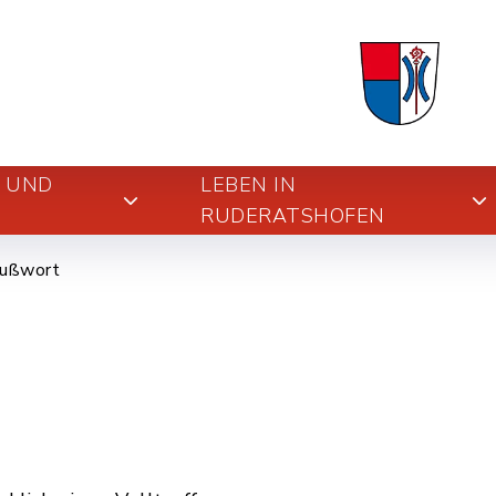
E UND
LEBEN IN
RUDERATSHOFEN
ußwort