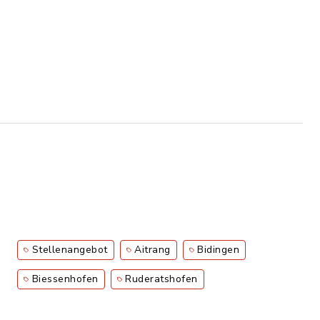
Stellenangebot
Aitrang
Bidingen
Biessenhofen
Ruderatshofen