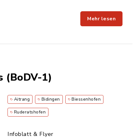
Mehr lesen
s (BoDV-1)
Aitrang
Bidingen
Biessenhofen
Ruderatshofen
Infoblatt & Flyer