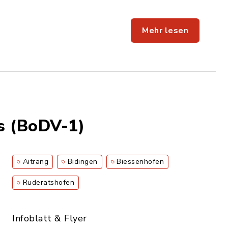
Mehr lesen
s (BoDV-1)
Aitrang
Bidingen
Biessenhofen
Ruderatshofen
Infoblatt & Flyer