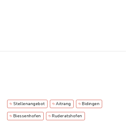
Stellenangebot
Aitrang
Bidingen
Biessenhofen
Ruderatshofen