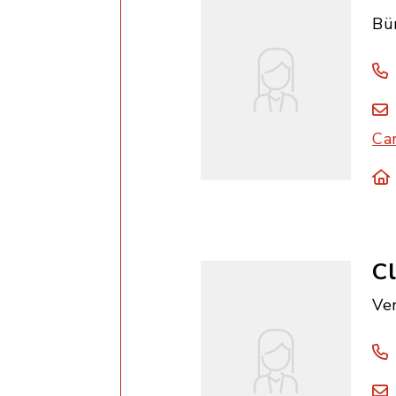
Bü
Ca
Cl
Ve