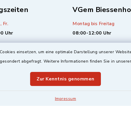
gszeiten
VGem Biessenho
, Fr.
Montag bis Freitag
00 Uhr
08:00-12:00 Uhr
sätzlich (alle 14 Tage,
Montag (nur Bürgerbüro)
Cookies einsetzen, um eine optimale Darstellung unserer Website
enderwochen)
14:00-17:00 Uhr
 gesondert abgefragt. Weitere Informationen finden Sie in unser
00 Uhr
Mittwoch zusätzlich
Zur Kenntnis genommen
16:00-18:00 Uhr
Impressum