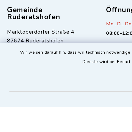
Gemeinde
Öffnun
Ruderatshofen
Mo., Di., Do.
Marktoberdorfer Straße 4
08:00-12:
87674 Ruderatshofen
Mittwoch zu
Wir weisen darauf hin, dass wir technisch notwendige 
gerade Kal
08343-306
Dienste wird bei Bedarf
17:00-19:
08343-1477
info@ruderatshofen.bayern.de