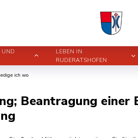
E UND
LEBEN IN
RUDERATSHOFEN
edige ich wo
g; Beantragung einer E
ung