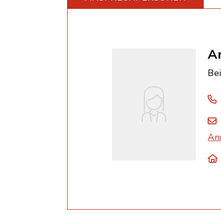
A
Be
An