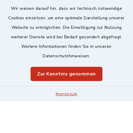
Wir weisen darauf hin, dass wir technisch notwendige
Sicherer Kontakt
Cookies einsetzen, um eine optimale Darstellung unserer
Website zu ermöglichen. Die Einwilligung zur Nutzung
Barrierefreiheit
weiterer Dienste wird bei Bedarf gesondert abgefragt.
Weitere Informationen finden Sie in unseren
Datenschutz
Datenschutzhinweisen.
Impressum
Zur Kenntnis genommen
Sitemap
Leitweg-ID & Rechnungsadressen
Impressum
Cookie-Einstellungen