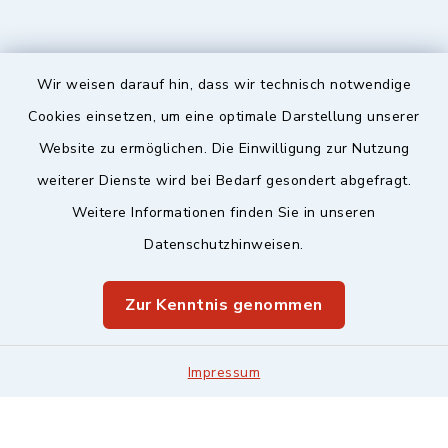
Wir weisen darauf hin, dass wir technisch notwendige
Sicherer Kontakt
Cookies einsetzen, um eine optimale Darstellung unserer
Website zu ermöglichen. Die Einwilligung zur Nutzung
Barrierefreiheit
weiterer Dienste wird bei Bedarf gesondert abgefragt.
Weitere Informationen finden Sie in unseren
Datenschutz
Datenschutzhinweisen.
Impressum
Zur Kenntnis genommen
Sitemap
Leitweg-ID & Rechnungsadressen
Impressum
Cookie-Einstellungen