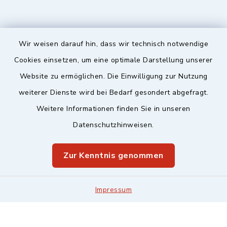
Wir weisen darauf hin, dass wir technisch notwendige
Sicherer Kontakt
Cookies einsetzen, um eine optimale Darstellung unserer
Website zu ermöglichen. Die Einwilligung zur Nutzung
Barrierefreiheit
weiterer Dienste wird bei Bedarf gesondert abgefragt.
Weitere Informationen finden Sie in unseren
Datenschutz
Datenschutzhinweisen.
Impressum
Zur Kenntnis genommen
Sitemap
Leitweg-ID & Rechnungsadressen
Impressum
Cookie-Einstellungen