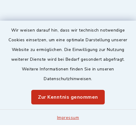
Wir weisen darauf hin, dass wir technisch notwendige
Sicherer Kontakt
Cookies einsetzen, um eine optimale Darstellung unserer
Website zu ermöglichen. Die Einwilligung zur Nutzung
Barrierefreiheit
weiterer Dienste wird bei Bedarf gesondert abgefragt.
Weitere Informationen finden Sie in unseren
Datenschutz
Datenschutzhinweisen.
Impressum
Zur Kenntnis genommen
Sitemap
Leitweg-ID & Rechnungsadressen
Impressum
Cookie-Einstellungen