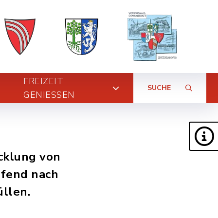
FREIZEIT
SUCHE
GENIESSEN
cklung von
ufend nach
üllen.