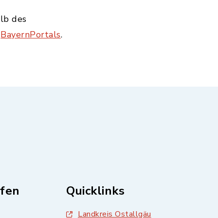
alb des
s
BayernPortals
.
fen
Quicklinks
Landkreis Ostallgäu