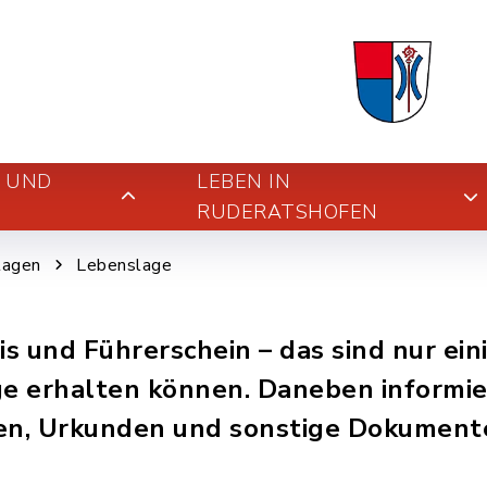
E UND
LEBEN IN
RUDERATSHOFEN
lagen
Lebenslage
s und Führerschein – das sind nur ein
e erhalten können. Daneben informier
en, Urkunden und sonstige Dokument