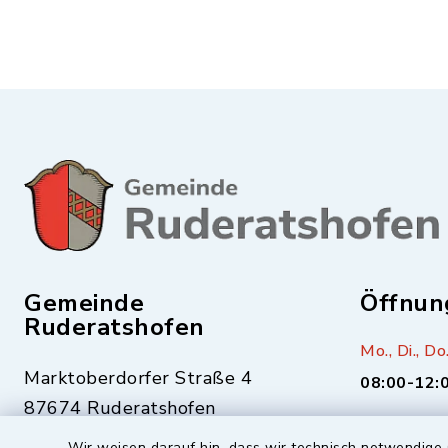
Gemeinde
Öffnun
Ruderatshofen
Mo., Di., Do.
Marktoberdorfer Straße 4
08:00-12:
87674 Ruderatshofen
Mittwoch zu
Wir weisen darauf hin, dass wir technisch notwendige 