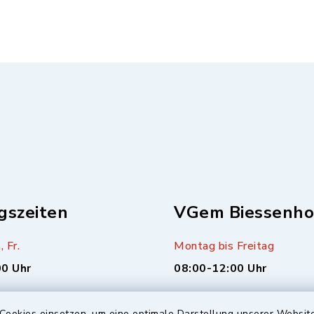
gszeiten
VGem Biessenho
, Fr.
Montag bis Freitag
00 Uhr
08:00-12:00 Uhr
sätzlich (alle 14 Tage,
Montag (nur Bürgerbüro)
Cookies einsetzen, um eine optimale Darstellung unserer Website