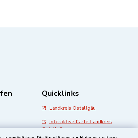
fen
Quicklinks
Landkreis Ostallgäu
Interaktive Karte Landkreis
Ostallgäu
 zu ermöglichen. Die Einwilligung zur Nutzung weiterer